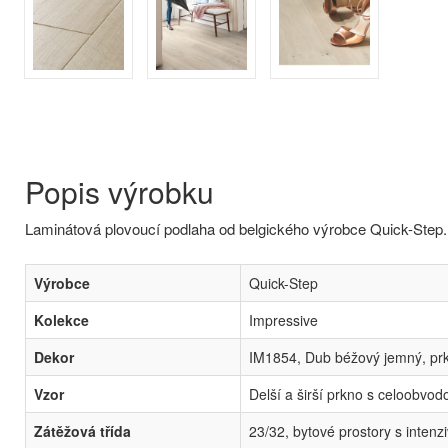
Popis výrobku
Laminátová plovoucí podlaha od belgického výrobce Quick-Step.
Výrobce
Quick-Step
Kolekce
Impressive
Dekor
IM1854, Dub béžový jemný, pr
Vzor
Delší a širší prkno s celoobv
Zátěžová třída
23/32, bytové prostory s intenzi