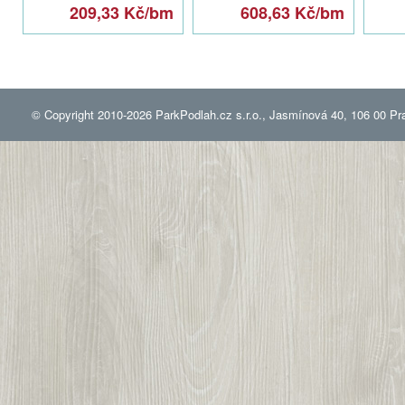
209,33 Kč/bm
608,63 Kč/bm
© Copyright 2010-2026 ParkPodlah.cz s.r.o., Jasmínová 40, 106 00 Pr