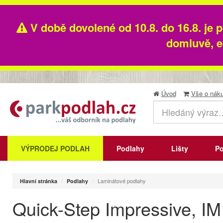
V době dovolené od 10.8. do 16.8. je 
domluvě, e
Úvod
Vše o nák
VÝPRODEJ PODLAH
Podlahy
Lišty
Po
Laminátové podlahy
Hlavní stránka
Podlahy
Quick-Step Impressive, I