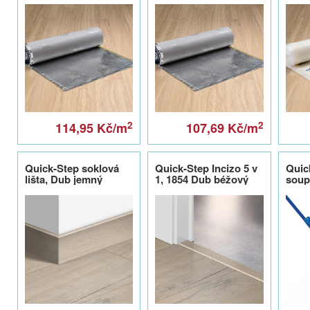
2
2
114,95 Kč/m
107,69 Kč/m
Quick-Step soklová
Quick-Step Incizo 5 v
Quick
lišta, Dub jemný
1, 1854 Dub béžový
soup
světlý 1854, 77x14mm
jemný, 48x13mm