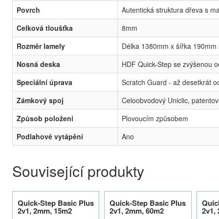
Povrch
Autentická struktura dřeva s 
Celková tloušťka
8mm
Rozměr lamely
Délka 1380mm x šířka 190mm 
Nosná deska
HDF Quick-Step se zvýšenou odo
Speciální úprava
Scratch Guard - až desetkrát od
Zámkový spoj
Celoobvodový Uniclic, patentov
Způsob položení
Plovoucím způsobem
Podlahové vytápění
Ano
Související produkty
Quick-Step Basic Plus
Quick-Step Basic Plus
Quic
2v1, 2mm, 15m2
2v1, 2mm, 60m2
2v1,