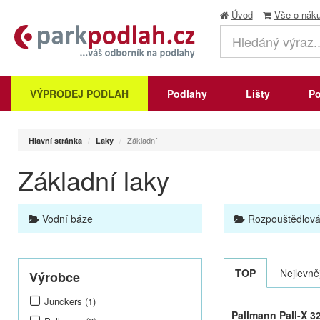
Úvod
Vše o nák
VÝPRODEJ PODLAH
Podlahy
Lišty
Po
Základní
Hlavní stránka
Laky
Základní laky
Vodní báze
Rozpouštědlová
TOP
Nejlevněj
Výrobce
Junckers (1)
Pallmann Pall-X 32