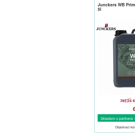
Junckers WB Primer
5l
702,04 
Skladem u partnera -
Objednací kó