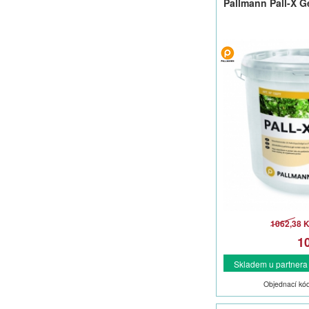
Pallmann Pall-X Ge
1062,38 
1
Skladem u partnera -
Objednací kó