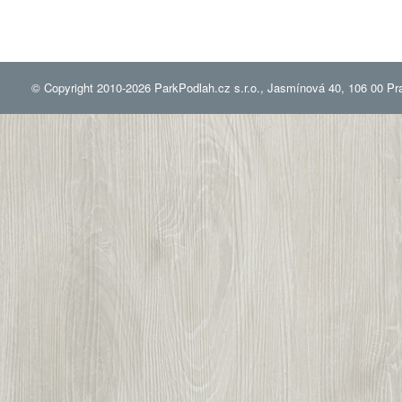
© Copyright 2010-2026 ParkPodlah.cz s.r.o., Jasmínová 40, 106 00 Pr