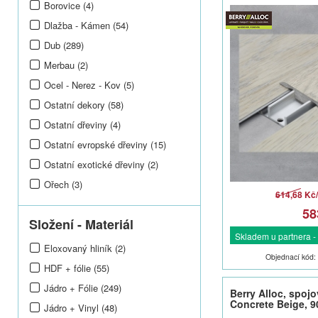
Borovice (4)
Dlažba - Kámen (54)
Dub (289)
Merbau (2)
Ocel - Nerez - Kov (5)
Ostatní dekory (58)
Ostatní dřeviny (4)
Ostatní evropské dřeviny (15)
Ostatní exotické dřeviny (2)
Ořech (3)
614,68 Kč
58
Složení - Materiál
Skladem u partnera -
Eloxovaný hliník (2)
Objednací kód:
HDF + fólie (55)
Jádro + Fólie (249)
Berry Alloc, spojov
Concrete Beige, 
Jádro + Vinyl (48)