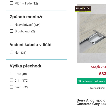
MDF + Fólie (82)
Způsob montáže
Nacvakávací (434)
Šroubovací (2)
Vedení kabelu v liště
Ne (436)
Výška přechodu
614,68 Kč
58
0-10 (48)
0-11 (172)
Skladem u partnera -
0mm (52)
Objednací kód:
Berry Alloc, spojov
Concrete Grey, 9