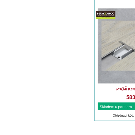
614,68 Kč
58
Skladem u partnera -
Objednací kód: