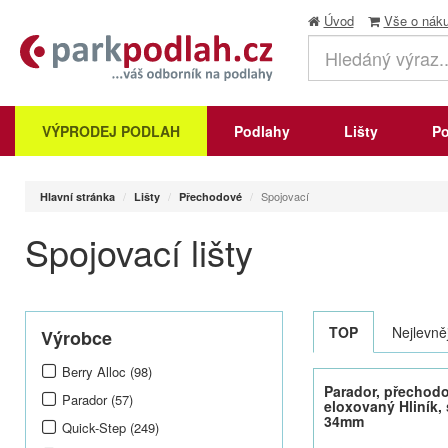
Úvod
Vše o nák
VÝPRODEJ PODLAH
Podlahy
Lišty
Po
Spojovací
Hlavní stránka
Lišty
Přechodové
Spojovací lišty
TOP
Nejlevněj
Výrobce
Berry Alloc (98)
Parador, přechodo
Parador (57)
eloxovaný Hliník, 
34mm
Quick-Step (249)